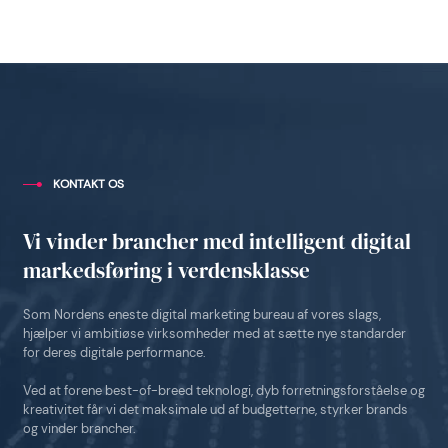
KONTAKT OS
Vi vinder brancher med intelligent digital
markedsføring i verdensklasse
Som Nordens eneste digital marketing bureau af vores slags,
hjælper vi ambitiøse virksomheder med at sætte nye standarder
for deres digitale performance.
Ved at forene best-of-breed teknologi, dyb forretningsforståelse og
kreativitet får vi det maksimale ud af budgetterne, styrker brands
og vinder brancher.