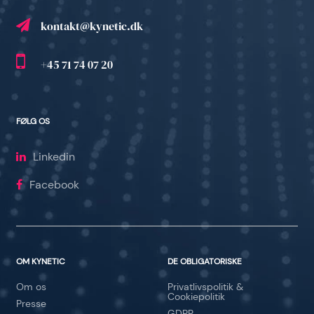
kontakt@kynetic.dk
+45 71 74 07 20
FØLG OS
Linkedin
Facebook
OM KYNETIC
DE OBLIGATORISKE
Om os
Privatlivspolitik &
Cookiepolitik
Presse
GDPR