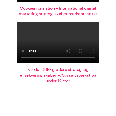
Cookieinformation - International digital
marketing strategi skaber markant vækst
Verdo - 360 graders strategi og
eksekvering skaber +70% salgsvækst på
under 12 mdr.