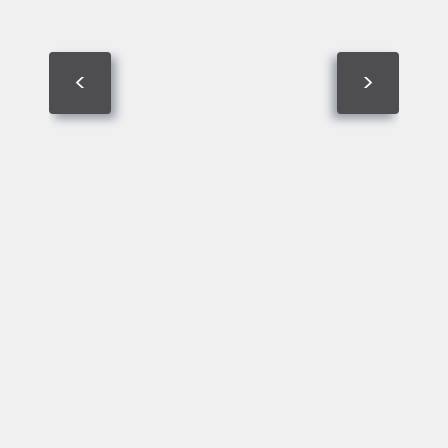
Vi valgte KYNETIC, fordi de har et
højt strategisk niveau, og vi sætter
<
>
stor pris på, at vi har en fast
kontaktperson med høj grad af
forretningsforståelse, og som ikke
bliver skiftet ud hele tiden, ligesom
vi har været vant til ved andre
bureauer.
Peter Ravn
Grundlægger
Læs mere