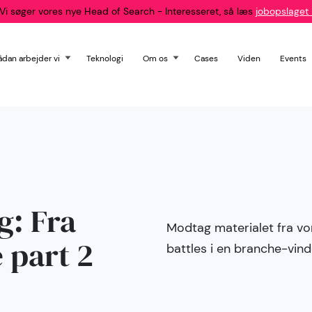
Vi søger vores nye Head of Search - Interesseret, så læs
jobopslaget 
ådan arbejder vi
Teknologi
Om os
Cases
Viden
Events
: Fra
Modtag materialet fra vo
 part 2
battles i en branche-vin