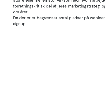
større eller mellemstor virksomhed, hvor I arbej
forretningskritisk del af jeres marketingstrategi
om året.
Da der er et begrænset antal pladser på webinar
signup.