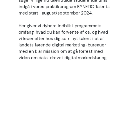
søger vi lige nu talentfulde studerende til at
lære fra nogle af branchens førende
eksperter.
indgå i vores praktikprogram KYNETIC Talents
med start i august/september 2024.
Her giver vi dybere indblik i programmets
omfang, hvad du kan forvente af os, og hvad
vi leder efter hos dig som nyt talent i et af
landets førende digital marketing-bureauer
med en klar mission om at gå forrest med
viden om data-drevet digital markedsføring.
Er du et marketing-talent,
og har du måske en
kommende