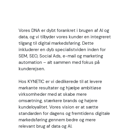
KYNETIC er en datadrevet marketing
agency med særligt fokus på at
hjælpe e-commerce-virksomheder
Vores DNA er dybt forankret i brugen af AI og
med at opnå højere omsætning,
data, og vi tilbyder vores kunder en integreret
større afkast, stærkere brands og
mere kundeloyalitet.
tilgang til digital markedsføring. Dette
inkluderer en dyb specialistviden inden for
SEM, SEO, Social Ads, e-mail og marketing
automation – alt sammen med fokus på
kunderejsen.
Hos KYNETIC er vi dedikerede til at levere
markante resultater og hjælpe ambitiøse
virksomheder med at skabe mere
omsætning, stærkere brands og højere
kundeloyalitet. Vores vision er at sætte
standarden for dagens og fremtidens digitale
markedsføring gennem bedre og mere
relevant brug af data og AI.