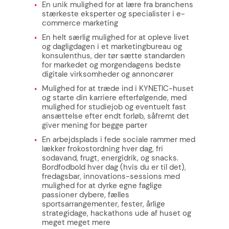
En unik mulighed for at lære fra branchens
stærkeste eksperter og specialister i e-
commerce marketing
En helt særlig mulighed for at opleve livet
og dagligdagen i et marketingbureau og
konsulenthus, der tør sætte standarden
for markedet og morgendagens bedste
digitale virksomheder og annoncører
Mulighed for at træde ind i KYNETIC-huset
og starte din karriere efterfølgende, med
mulighed for studiejob og eventuelt fast
ansættelse efter endt forløb, såfremt det
giver mening for begge parter
En arbejdsplads i fede sociale rammer med
lækker frokostordning hver dag, fri
sodavand, frugt, energidrik, og snacks.
Bordfodbold hver dag (hvis du er til det),
fredagsbar, innovations-sessions med
mulighed for at dyrke egne faglige
passioner dybere, fælles
sportsarrangementer, fester, årlige
strategidage, hackathons ude af huset og
meget meget mere