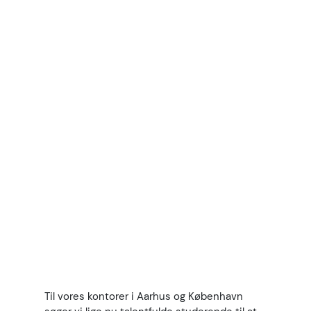
KYNETIC Talents Programme er vores
praktik-program, der giver talentfulde
og ambitiøse studerende en unik
mulighed for at kickstarte deres
Til vores kontorer i Aarhus og København
karriere indenfor digital marketing og