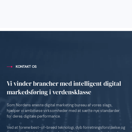
KONTAKT OS
Vi vinder brancher med intelligent digital
markedsføring i verdensklasse
Som Nordens eneste digital marketing bureau af vores slags,
hjælper vi ambitiøse virksomheder med at sætte nye standarder
for deres digitale performance.
Ved at forene best-of-breed teknologi, dyb forretningsforståelse og