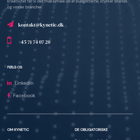
kreativitet får vi det maksimale ud af budgetterne, styrker brands
og vinder brancher.
kontakt@kynetic.dk
+45 71 74 07 20
FØLG OS
Linkedin
Facebook
OM KYNETIC
DE OBLIGATORISKE