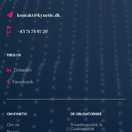
kontakt@kynetic.dk
+45 71 74 07 20
FØLG OS
Linkedin
Facebook
OM KYNETIC
DE OBLIGATORISKE
Om os
Privatlivspolitik &
Cookiepolitik
Presse