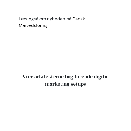
forretning, strategi og
kanaler. Og det er lige
præcis det, vi er rigtig
Læs også om nyheden på
Dansk
gode til i KYNETIC.”
Markedsføring
Vi er arkitekterne bag førende digital
marketing setups