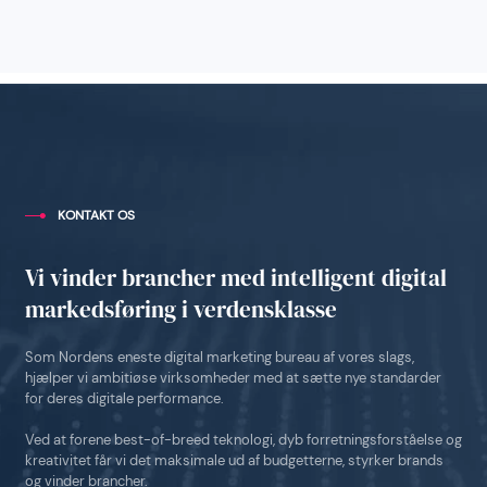
KONTAKT OS
Vi vinder brancher med intelligent digital
markedsføring i verdensklasse
Som Nordens eneste digital marketing bureau af vores slags,
hjælper vi ambitiøse virksomheder med at sætte nye standarder
for deres digitale performance.
Ved at forene best-of-breed teknologi, dyb forretningsforståelse og
kreativitet får vi det maksimale ud af budgetterne, styrker brands
og vinder brancher.