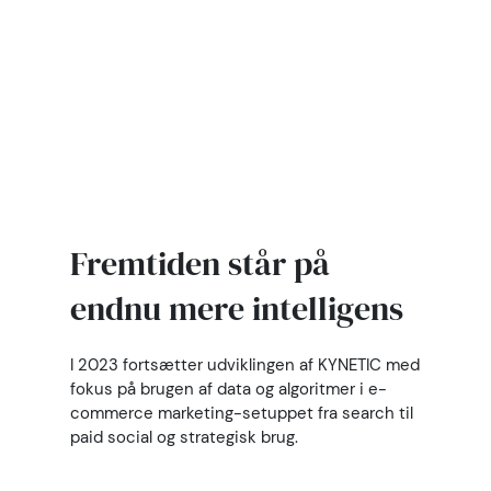
vores direktion. Han
formår at skabe bro
mellem strategien og det
taktiske, og samtidig er
han en rasende god leder.
Derfor er det en fornøjelse
at sætte Mads-Mikkel i
centrum for vores videre
færd.”
Fremtiden står på
endnu mere intelligens
I 2023 fortsætter udviklingen af KYNETIC med
fokus på brugen af data og algoritmer i e-
commerce marketing-setuppet fra search til
paid social og strategisk brug.