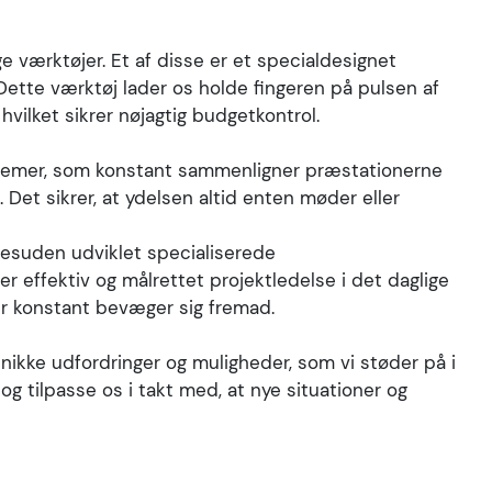
rettet mod e-handels-segmentet. For at realisere
rmance Core™ - en række proprietære teknologier,
 værktøjer. Et af disse er et specialdesignet
del i et digitalt landskab, hvor succes ofte
 Dette værktøj lader os holde fingeren på pulsen af
eknologi, intelligens og data.
vilket sikrer nøjagtig budgetkontrol.
temer, som konstant sammenligner præstationerne
Det sikrer, at ydelsen altid enten møder eller
i desuden udviklet specialiserede
r effektiv og målrettet projektledelse i det daglige
er konstant bevæger sig fremad.
unikke udfordringer og muligheder, som vi støder på i
g tilpasse os i takt med, at nye situationer og