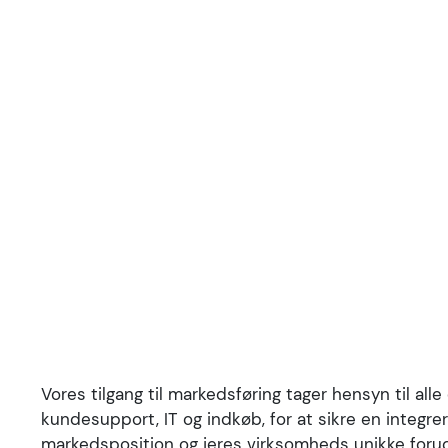
VIRKSOMHEDER DER ALLEREDE STOLER PÅ OS
Vi samarbejder tæt med jer for at sikre, at indsat
det drejer sig om analyse og strategiudvikling i stor
Vores tilgang til markedsføring tager hensyn til all
initiativer for fremtidens vækst, eller mere kortsigt
kundesupport, IT og indkøb, for at sikre en integre
opsætninger, kommunikation og kampagner, eller st
markedsposition og jeres virksomheds unikke foru