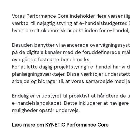
automation og avancerede datamodeller specifikt 
dette, har vi blandt andet udviklet KYNETIC Perfo
Vores Performance Core indeholder flere væsentlige
der giver vores kunder en afgørende konkurrencefor
værktøj til nøjagtig styring af e-handelsbudgetter.
afhænger af kapaciteten til effektivt at kombinere t
hvert enkelt økonomisk aspekt inden for e-handel, h
Desuden benytter vi avancerede overvågningssys
på de digitale kanaler med de foruddefinerede mål. 
overgår de fastsatte benchmarks.
For at lette daglig projektstyring i e-handel har v
planlægningsværktøjer. Disse værktøjer understøtte
arbejde og bidrager til, at vores samarbejde med j
Endelig er vi udstyret til proaktivt at håndtere de 
e-handelslandskabet. Dette inkluderer at navigere o
muligheder opstår undervejs.
Læs mere om KYNETIC Performance Core