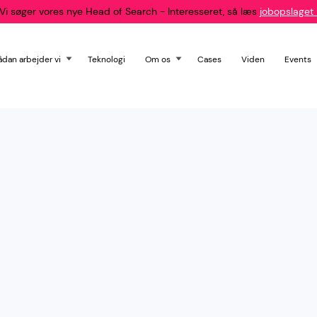
Vi søger vores nye Head of Search - Interesseret, så læs
jobopslaget 
ådan arbejder vi
Teknologi
Om os
Cases
Viden
Events
I KYNETIC bærer vi en dyb
marketing.
Vores mission er at forme
bygger på vores indgåend
styrke ligger i dette ind