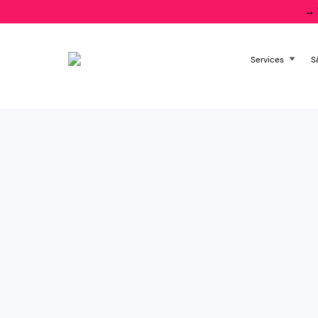
→
Services
S