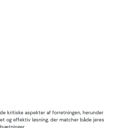
sen skræddersys til jeres unikke behov. Uanset om
 skala, dvs. identifikation af nøgleprojekter og
e de kritiske aspekter af forretningen, herunder
et planlægning og udførelse i forhold til
ret og effektiv løsning, der matcher både jeres
yring af dagligdagens opsætning.
dsætninger.