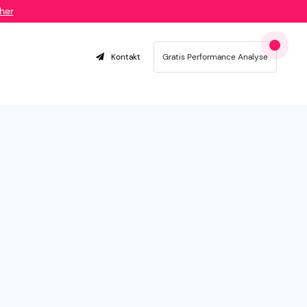
her
Kontakt
Gratis Performance Analyse
 passion for e-commerce, retail og omnichannel
 holistiske partnerskaber med vores kunder, som
e kendskab til markedet og dets dynamikker. Vores
gående kendskab til e-handelsverdenen, suppleret med