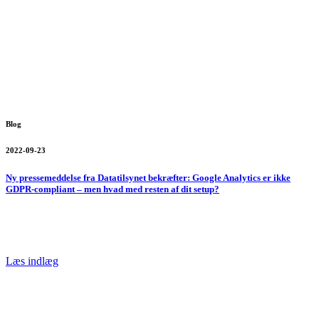
Blog
2022-09-23
Ny pressemeddelse fra Datatilsynet bekræfter: Google Analytics er ikke
GDPR-compliant – men hvad med resten af dit setup?
Læs indlæg