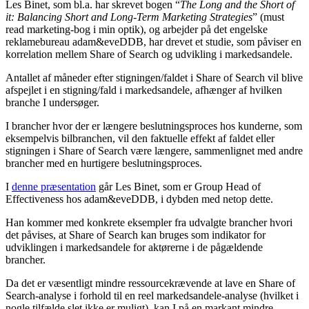
Les Binet, som bl.a. har skrevet bogen “
The Long and the Short of
it: Balancing Short and Long-Term Marketing Strategies
” (must
read marketing-bog i min optik), og arbejder på det engelske
reklamebureau adam&eveDDB, har drevet et studie, som påviser en
korrelation mellem Share of Search og udvikling i markedsandele.
Antallet af måneder efter stigningen/faldet i Share of Search vil blive
afspejlet i en stigning/fald i markedsandele, afhænger af hvilken
branche I undersøger.
I brancher hvor der er længere beslutningsproces hos kunderne, som
eksempelvis bilbranchen, vil den faktuelle effekt af faldet eller
stigningen i Share of Search være længere, sammenlignet med andre
brancher med en hurtigere beslutningsproces.
I
denne præsentation
går Les Binet, som er Group Head of
Effectiveness hos adam&eveDDB, i dybden med netop dette.
Han kommer med konkrete eksempler fra udvalgte brancher hvori
det påvises, at Share of Search kan bruges som indikator for
udviklingen i markedsandele for aktørerne i de pågældende
brancher.
Da det er væsentligt mindre ressourcekrævende at lave en Share of
Search-analyse i forhold til en reel markedsandele-analyse (hvilket i
nogle tilfælde slet ikke er muligt), kan I på en markant mindre