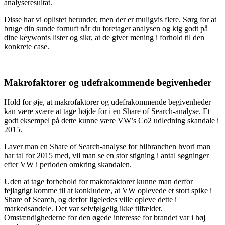
analyseresultat.
Disse har vi oplistet herunder, men der er muligvis flere. Sørg for at
bruge din sunde fornuft når du foretager analysen og kig godt på
dine keywords lister og sikr, at de giver mening i forhold til den
konkrete case.
Makrofaktorer og udefrakommende begivenheder
Hold for øje, at makrofaktorer og udefrakommende begivenheder
kan være svære at tage højde for i en Share of Search-analyse. Et
godt eksempel på dette kunne være VW’s Co2 udledning skandale i
2015.
Laver man en Share of Search-analyse for bilbranchen hvori man
har tal for 2015 med, vil man se en stor stigning i antal søgninger
efter VW i perioden omkring skandalen.
Uden at tage forbehold for makrofaktorer kunne man derfor
fejlagtigt komme til at konkludere, at VW oplevede et stort spike i
Share of Search, og derfor ligeledes ville opleve dette i
markedsandele. Det var selvfølgelig ikke tilfældet.
Omstændighederne for den øgede interesse for brandet var i høj