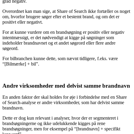
grad negativ.
Overordnet kan man sige, at Share of Search ikke fortæller os noget
om, hvorfor brugere søger efter et bestemt brand, og om det er
positivt eller negativt.
For at kunne vurdere om en brandsøgning er positiv eller negativ
intentmæssigt, er det nødvendigt at kigge på søgninger som
indeholder brandnavnet og et andet søgeord eller flere andre
søgeord.
For bilbranchen kunne dette, som nævnt tidligere, f.eks. være
“[Bilmærke] + bil”.
Andre virksomheder med delvist samme brandnavn
En anden faktor der skal holdes for øje i forbindelse med en Share
of Search-analyse er andre virksomheder, som har delvist samme
brandnavn.
Dette er dog kun relevant i analyser, hvor der er segmenteret i
brandsøgningerne og ikke udelukkende kigges på rene
brandsøgninger, men for eksempel på “[brandnavn] + specifikt