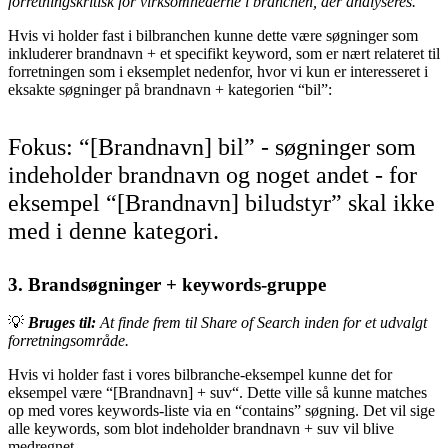
forretningskritisk for virksomhederne i branchen, der analyseres.
Hvis vi holder fast i bilbranchen kunne dette være søgninger som
inkluderer brandnavn + et specifikt keyword, som er nært relateret til
forretningen som i eksemplet nedenfor, hvor vi kun er interesseret i
eksakte søgninger på brandnavn + kategorien “bil”:
Fokus: “[Brandnavn] bil” - søgninger som
indeholder brandnavn og noget andet - for
eksempel “[Brandnavn] biludstyr” skal ikke
med i denne kategori.
3. Brandsøgninger + keywords-gruppe
💡
Bruges til:
At finde frem til Share of Search inden for et udvalgt
forretningsområde.
Hvis vi holder fast i vores bilbranche-eksempel kunne det for
eksempel være “[Brandnavn] + suv“. Dette ville så kunne matches
op med vores keywords-liste via en “contains” søgning. Det vil sige
alle keywords, som blot indeholder brandnavn + suv vil blive
medregnet.