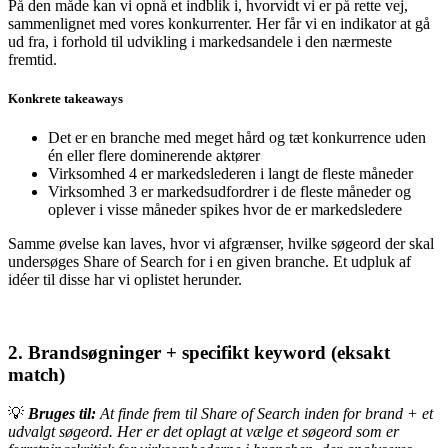
På den måde kan vi opnå et indblik i, hvorvidt vi er på rette vej,
sammenlignet med vores konkurrenter. Her får vi en indikator at gå
ud fra, i forhold til udvikling i
markedsandele i den nærmeste
fremtid.
Konkrete takeaways
Det er en branche med meget hård og tæt konkurrence uden
én eller flere dominerende aktører
Virksomhed 4 er markedslederen i langt de fleste måneder
Virksomhed 3 er markedsudfordrer i de fleste måneder og
oplever i visse måneder spikes hvor de er markedsledere
Samme øvelse kan laves, hvor vi afgrænser, hvilke søgeord der skal
undersøges Share of Search for i en given branche. Et udpluk af
idéer til disse har vi oplistet herunder.
2. Brandsøgninger + specifikt keyword (eksakt
match)
💡
Bruges til:
At finde frem til Share of Search inden for brand + et
udvalgt søgeord. Her er det oplagt at vælge et søgeord som er