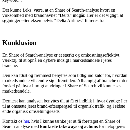
keyword”.
Det kunne f.eks. være, at en Share of Search-analyse hvori en
virksomhed med brandnavnet “Delta” indgår. Her er det vigtigt, at
søgninger efter eksempelvis “Delta Airlines” filtreres fra.
Konklusion
En Share of Search-analyse er et stærkt og omkostningseffektivt
værktøj, til at opnå en dybere indsigt i markedsandele i jeres
branche.
Den kan først og fremmest benyttes som tidlig indikator for, hvordan
markedsandele vil ændre sig i fremtiden. Afhængig af branche er der
forskel på, hvor hurtigt ændringer i Share of Search vil kunne ses i
markedsandele.
Dernæst kan analysen benyttes til, at få et indblik i, hvor dygtige I er
til at omsætte jeres brand-efterspørgsel til organisk trafik, og i sidste
ende organisk omsætning/leads.
Kontakt os
her
,
hvis I kunne tænke jer at få foretaget en Share of
Search-analyse med
konkrete takeways og actions
for netop jeres