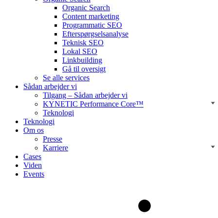
Organic Search
Content marketing
Programmatic SEO
Efterspørgselsanalyse
Teknisk SEO
Lokal SEO
Linkbuilding
Gå til oversigt
Se alle services
Sådan arbejder vi
Tilgang – Sådan arbejder vi
KYNETIC Performance Core™
Teknologi
Teknologi
Om os
Presse
Karriere
Cases
Viden
Events