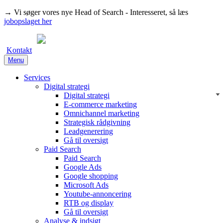
→
Vi søger vores nye Head of Search - Interesseret, så læs
jobopslaget her
Kontakt
Menu
Services
Digital strategi
Digital strategi
E-commerce marketing
Omnichannel marketing
Strategisk rådgivning
Leadgenerering
Gå til oversigt
Paid Search
Paid Search
Google Ads
Google shopping
Microsoft Ads
Youtube-annoncering
RTB og display
Gå til oversigt
Analyse & indsigt