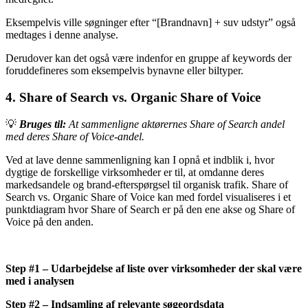
Eksempelvis ville søgninger efter “[Brandnavn] + suv udstyr” også
medtages i denne analyse.
Derudover kan det også være indenfor en gruppe af keywords der
foruddefineres som eksempelvis bynavne eller biltyper.
4. Share of Search vs. Organic Share of Voice
💡
Bruges til:
At sammenligne aktørernes Share of Search andel
med deres Share of Voice-andel.
Ved at lave denne sammenligning kan I opnå et indblik i, hvor
dygtige de forskellige virksomheder er til, at omdanne deres
markedsandele og brand-efterspørgsel til organisk trafik. Share of
Search vs. Organic Share of Voice kan med fordel visualiseres i et
punktdiagram hvor Share of Search er på den ene akse og Share of
Voice på den anden.
Step #1 – Udarbejdelse af liste over virksomheder der skal være
med i analysen
Step #2 – Indsamling af relevante søgeordsdata