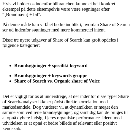
Hvis vi holder os indenfor bilbranchen kunne et helt konkret
eksempel på dette eksempelvis være være søgninger efter
“[Brandnavn] + bil”.
På denne måde kan vi få et bedre indblik i, hvordan Share of Search
ser ud indenfor søgninger med mere kommerciel intent.
Disse tre nyere udgaver af Share of Search kan groft opdeles i
følgende kategorier:
Brandsøgninger + specifikt keyword
Brandsøgninger + keywords gruppe
Share of Search vs. Organic share of Voice
Det er vigtigt for os at understrege, at der indenfor disse typer Share
of Search-analyser ikke er påvist direkte korrelation med
markedsandele. Dog vurderer vi, at dynamikken er meget den
samme som ved rene brandsøgninger, og samtidig kan de bruges til
at opnå dybere indsigt i jeres organiske performance. Ideen med
udvidelsen er at opnå et bedre billede af relevant eller positivt
kendskab.