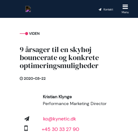
Kontakt
Menu
VIDEN
9 årsager til en skyhøj
bouncerate og konkrete
optimeringsmuligheder
2020-03-22
Kristian Klynge
Performance Marketing Director
ko@kynetic.dk
+45 30 33 27 90