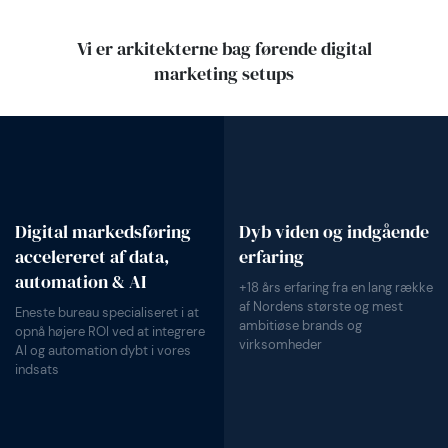
Vi er arkitekterne bag førende digital
marketing setups
Digital markedsføring
Dyb viden og indgående
accelereret af data,
erfaring
automation & AI
+18 års erfaring fra en lang række
af Nordens største og mest
Eneste bureau specialiseret i at
ambitiøse brands og
opnå højere ROI ved at integrere
virksomheder
AI og automation dybt i vores
indsats