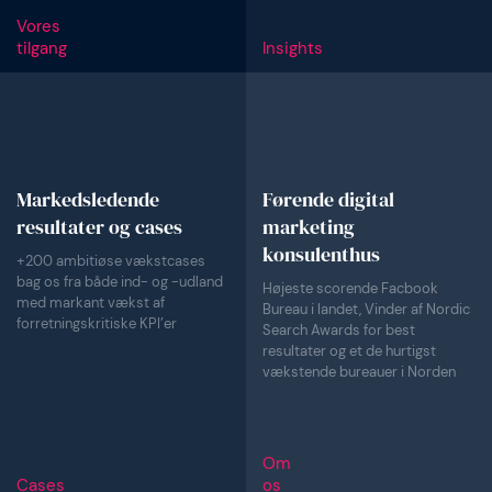
Vores
tilgang
Insights
Markedsledende
Førende digital
resultater og cases
marketing
konsulenthus
+200 ambitiøse vækstcases
bag os fra både ind- og -udland
Højeste scorende Facbook
med markant vækst af
Bureau i landet, Vinder af Nordic
forretningskritiske KPI’er
Search Awards for best
resultater og et de hurtigst
vækstende bureauer i Norden
Om
Cases
os