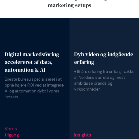
marketing setups
Digital markedsføring
Dyb viden og indgående
accelereret af data,
erfaring
automation & AI
+18 års erfaring fra en lang række
af Nordens største og mest
Eneste bureau specialiseret i at
ambitiøse brands og
opnå højere ROI ved at integrere
virksomheder
AI og automation dybt i vores
indsats
Vores
tilgang
Insights