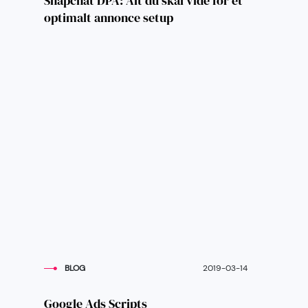
Snapchat DPA: Alt du skal vide for et
optimalt annonce setup
BLOG
2019-03-14
Google Ads Scripts