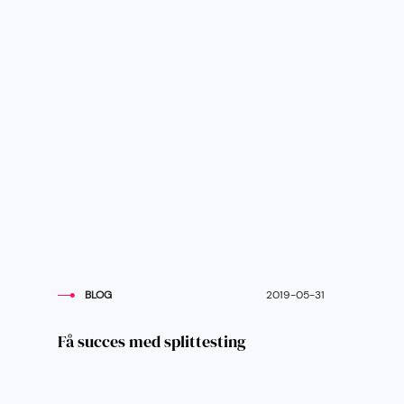
BLOG
2019-05-31
Få succes med splittesting