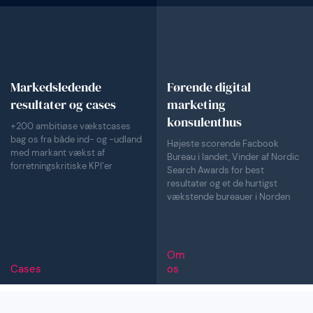
Markedsledende
Førende digital
resultater og cases
marketing
konsulenthus
+200 ambitiøse vækstcases
bag os fra både ind- og -udland
Højeste scorende Facbook
med markant vækst af
Bureau i landet, Vinder af Nordic
forretningskritiske KPI’er
Search Awards for best
resultater og et de hurtigst
vækstende bureauer i Norden
Om
Cases
os