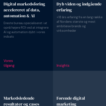
Digital markedsføring
Dyb viden og indgående
accelereret af data,
erfaring
automation & AI
+18 års erfaring fra en lang række
af Nordens største og mest
Eneste bureau specialiseret i at
ambitiøse brands og
opnå højere ROI ved at integrere
virksomheder
AI og automation dybt i vores
indsats
Vores
tilgang
Insights
Markedsledende
Førende digital
resultater og cases
marketing