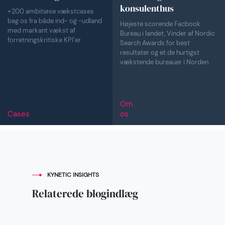
konsulenthus
+200 ambitiøse vækstcases
bag os fra både ind- og -udland
Højeste scorende Facbook
med markant vækst af
Bureau i landet, Vinder af Nordic
forretningskritiske KPI’er
Search Awards for best
resultater og et de hurtigst
vækstende bureauer i Norden
Om
Cases
os
KYNETIC INSIGHTS
Relaterede blogindlæg